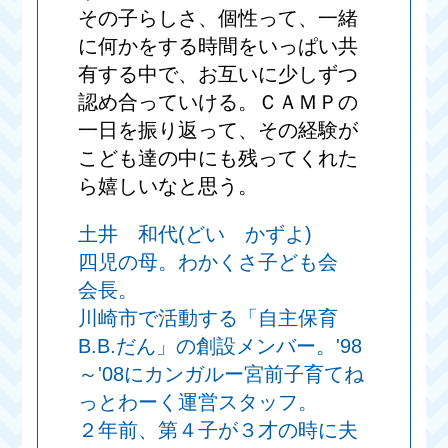
その子らしさ、個性って、一緒
に何かをする時間をいっぱい共
有する中で、お互いに少しずつ
認め合っていける。ＣＡＭＰの
一日を振り返って、その経験が
こども達の中にも残ってくれた
ら嬉しいなと思う。
土井 和代(どい かずよ)
四児の母。わかくさ子ども会
会長。
川崎市で活動する「自主保育
B.B.だん」の創設メンバー。'98
～'08にカンガルー宮前子育てね
っとわーく運営スタッフ。
２年前、第４子が３才の時に夫