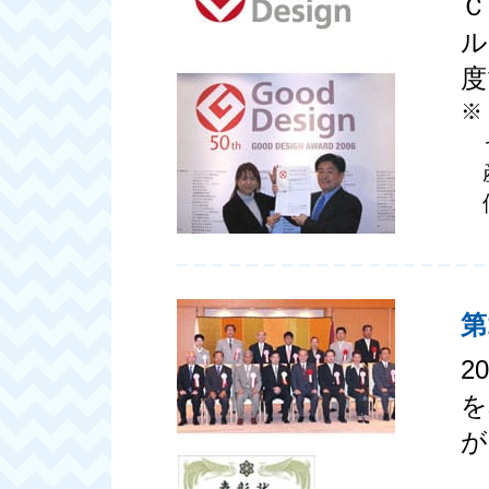
Ｃ
ル
度
※
第
2
を
が