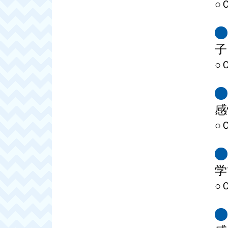
○
子
○
感
○
学
○