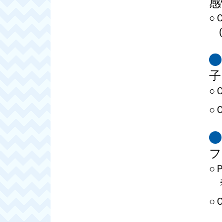
感
○
子
○
○
フ
○
○