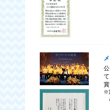
メ
公
て
賞
※