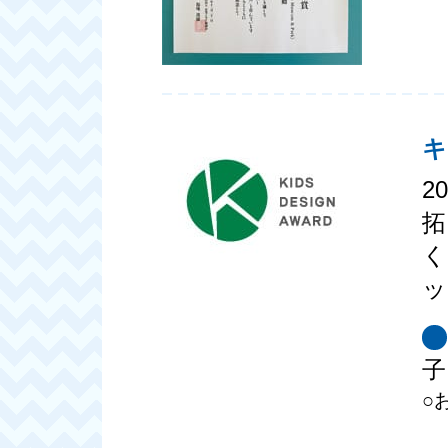
キ
2
拓
く
ッ
子
○