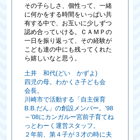
その子らしさ、個性って、一緒
に何かをする時間をいっぱい共
有する中で、お互いに少しずつ
認め合っていける。ＣＡＭＰの
一日を振り返って、その経験が
こども達の中にも残ってくれた
ら嬉しいなと思う。
土井 和代(どい かずよ)
四児の母。わかくさ子ども会
会長。
川崎市で活動する「自主保育
B.B.だん」の創設メンバー。'98
～'08にカンガルー宮前子育てね
っとわーく運営スタッフ。
２年前、第４子が３才の時に夫