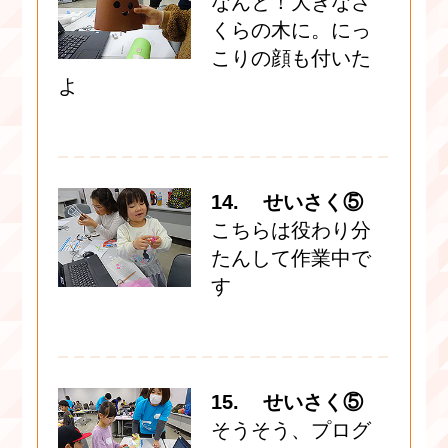
なんと！大きなさ
くらの木に。にっ
こりの顔も付いた
よ
14. せいさく⑤
こちらは役わり分
たんして作業中で
す
15. せいさく⑤
そうそう、プログ