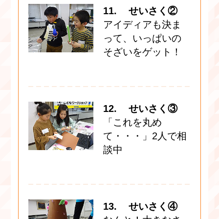
11. せいさく②
アイディアも決ま
って、いっぱいの
そざいをゲット！
12. せいさく③
「これを丸め
て・・・」2人で相
談中
13. せいさく④