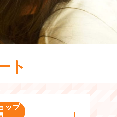
ート
ョップ
縄