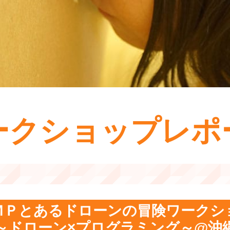
ークショップレポ
ＭＰとあるドローンの冒険ワークシ
～ドローン×プログラミング～@沖