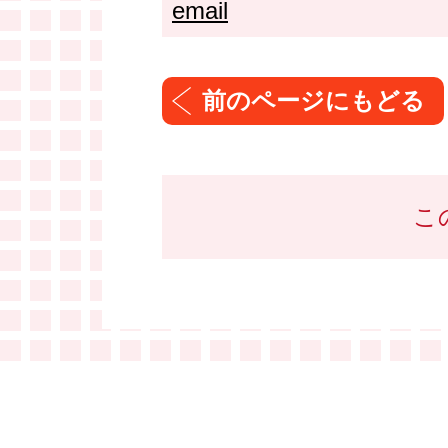
email
こ