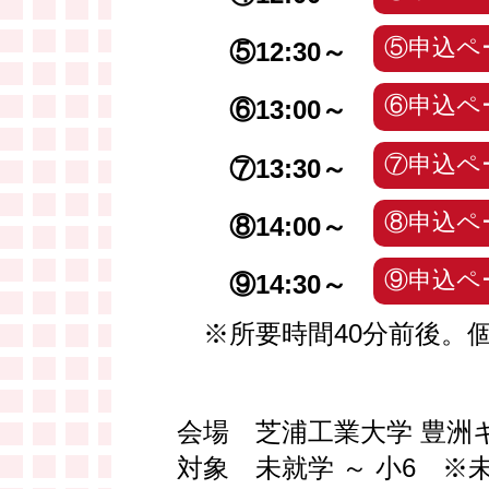
⑤申込ペ
⑤12:30～
⑥申込ペ
⑥13:00～
⑦申込ペ
⑦13:30～
⑧申込ペ
⑧14:00～
⑨申込ペ
⑨14:30～
※所要時間40分前後。
会場 芝浦工業大学 豊洲
対象 未就学 ～ 小6 