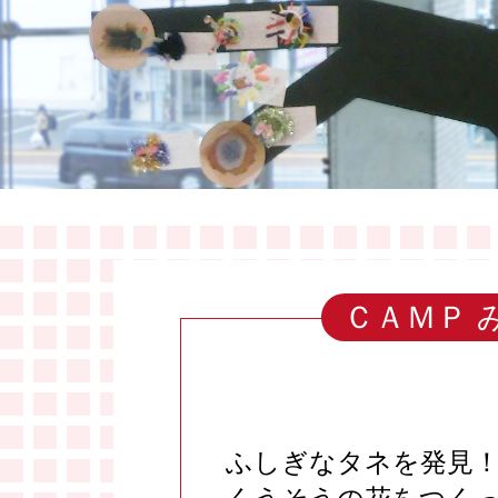
ＣＡＭＰ
ふしぎなタネを発見